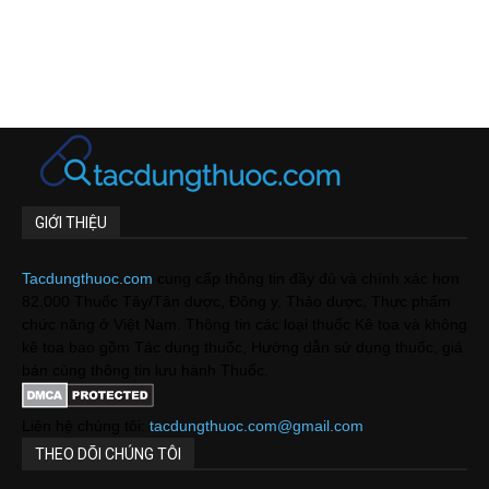
GIỚI THIỆU
Tacdungthuoc.com
cung cấp thông tin đầy đủ và chính xác hơn
82.000 Thuốc Tây/Tân dược, Đông y, Thảo dược, Thực phẩm
chức năng ở Việt Nam. Thông tin các loại thuốc Kê toa và không
kê toa bao gồm Tác dụng thuốc, Hướng dẫn sử dụng thuốc, giá
bán cùng thông tin lưu hành Thuốc.
Liên hệ chúng tôi:
tacdungthuoc.com@gmail.com
THEO DÕI CHÚNG TÔI