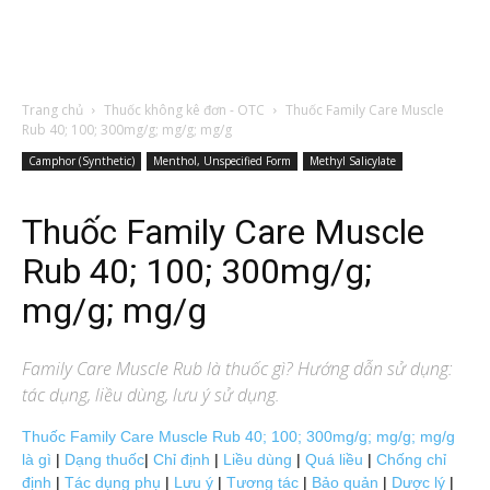
Trang chủ
Thuốc không kê đơn - OTC
Thuốc Family Care Muscle
Rub 40; 100; 300mg/g; mg/g; mg/g
Camphor (Synthetic)
Menthol, Unspecified Form
Methyl Salicylate
Thuốc Family Care Muscle
Rub 40; 100; 300mg/g;
mg/g; mg/g
Family Care Muscle Rub
là thuốc gì? Hướng dẫn sử dụng:
tác dụng, liều dùng, lưu ý sử dụng.
Thuốc Family Care Muscle Rub 40; 100; 300mg/g; mg/g; mg/g
là gì
|
Dạng thuốc
|
Chỉ định
|
Liều dùng
|
Quá liều
|
Chống chỉ
định
|
Tác dụng phụ
|
Lưu ý
|
Tương tác
|
Bảo quản
|
Dược lý
|