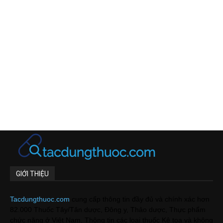
GIỚI THIỆU
Tacdungthuoc.com
cung cấp thông tin đầy đủ và chính xác hơn
82.000 Thuốc Tây/Tân dược, Đông y, Thảo dược, Thực phẩm
chức năng ở Việt Nam. Thông tin các loại thuốc Kê toa và không