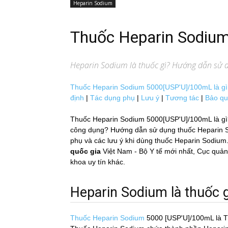
Heparin Sodium
Thuốc Heparin Sodi
Heparin Sodium
là thuốc gì? Hướng dẫn sử dụ
Thuốc Heparin Sodium 5000[USP'U]/100mL là gì
định
|
Tác dụng phụ
|
Lưu ý
|
Tương tác
|
Bảo q
Thuốc Heparin Sodium 5000[USP'U]/100mL là gì? 
công dụng? Hướng dẫn sử dụng thuốc Heparin Sod
phụ và các lưu ý khi dùng thuốc Heparin Sodium.
quốc gia
Việt Nam - Bộ Y tế mới nhất, Cục q
khoa uy tín khác.
Heparin Sodium là thuốc g
Thuốc Heparin Sodium
5000 [USP'U]/100mL
là 