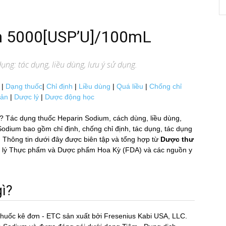
um 5000[USP’U]/100mL
ng: tác dụng, liều dùng, lưu ý sử dụng.
|
Dạng thuốc
|
Chỉ định
|
Liều dùng
|
Quá liều
|
Chống chỉ
uản
|
Dược lý
|
Dược động học
Tác dụng thuốc Heparin Sodium, cách dùng, liều dùng,
ium bao gồm chỉ định, chống chỉ định, tác dụng, tác dụng
 Thông tin dưới đây được biên tập và tổng hợp từ
Dược thư
uản lý Thực phẩm và Dược phẩm Hoa Kỳ (FDA) và các nguồn y
ì?
Thuốc kê đơn - ETC sản xuất bởi Fresenius Kabi USA, LLC.