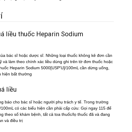
́
uá liều thuốc Heparin Sodium
ủa bác sĩ hoặc dược sĩ. Những loại thuốc không kê đơn cần
kỹ và làm theo chính xác liều dùng ghi trên tờ đơn thuốc hoặc
iều thuốc Heparin Sodium 5000[USP'U]/100mL cần dừng uống,
u hiện bất thường
́ liều
ng báo cho bác sĩ hoặc người phụ trách y tế. Trong trường
100mL có các biểu hiện cần phải cấp cứu: Gọi ngay 115 để
 theo sổ khám bệnh, tất cả toa thuốc/lọ thuốc đã và đang
 và điều trị