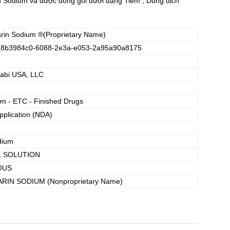
Sodium và được đóng gói dưới dạng Tiêm , Dung dịch
rin Sodium
®(Proprietary Name)
_8b3984c0-6088-2e3a-e053-2a95a90a8175
Kabi USA, LLC
ơn - ETC - Finished Drugs
plication (NDA)
dium
, SOLUTION
OUS
ARIN SODIUM
(Nonproprietary Name)