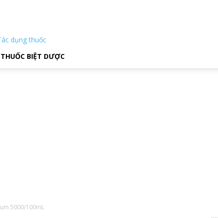
Tác dụng thuốc
THUỐC BIỆT DƯỢC
dium 5000/100mL