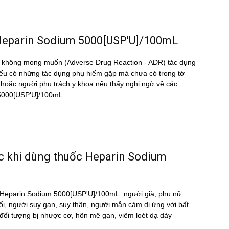
ng Heparin Sodium 5000[USP'U]/100mL
̣ng không mong muốn (Adverse Drug Reaction - ADR) tác dụng
 có những tác dụng phụ hiếm gặp mà chưa có trong tờ
oặc người phụ trách y khoa nếu thấy nghi ngờ về các
um 5000[USP'U]/100mL
ước khi dùng thuốc Heparin Sodium
uốc Heparin Sodium 5000[USP'U]/100mL: người già, phụ nữ
ổi, người suy gan, suy thận, người mẫn cảm dị ứng với bất
́i tượng bị nhược cơ, hôn mê gan, viêm loét dạ dày