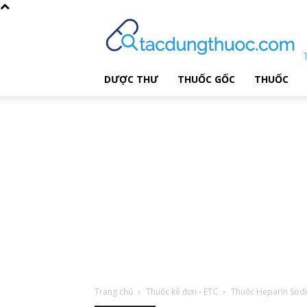
DƯỢC THƯ
THUỐC GỐC
THUỐC
Trang chủ
Thuốc kê đơn - ETC
Thuốc Heparin So