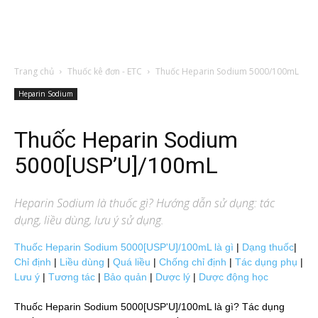
Trang chủ
Thuốc kê đơn - ETC
Thuốc Heparin Sodium 5000/100mL
Heparin Sodium
Thuốc Heparin Sodium
5000[USP’U]/100mL
Heparin Sodium
là thuốc gì? Hướng dẫn sử dụng: tác
dụng, liều dùng, lưu ý sử dụng.
Thuốc Heparin Sodium 5000[USP'U]/100mL là gì
|
Dạng thuốc
|
Chỉ định
|
Liều dùng
|
Quá liều
|
Chống chỉ định
|
Tác dụng phụ
|
Lưu ý
|
Tương tác
|
Bảo quản
|
Dược lý
|
Dược động học
Thuốc Heparin Sodium 5000[USP'U]/100mL là gì? Tác dụng