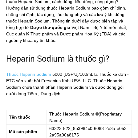
thuốc Heparin Sodium, cách dùng, liều dùng, công dụng?
Hướng dẫn sử dụng thuốc Heparin Sodium bao gồm chỉ định,
chống chỉ định, tác dụng, tác dụng phụ và các lưu ý khi dùng
thuốc Heparin Sodium. Thông tin dưới đây được biên tập và
tổng hợp từ
Dược thư quốc gia
Việt Nam - Bộ Y tế mới nhất,
Cục quản lý Thực phẩm và Dược phẩm Hoa Kỳ (FDA) và các
nguồn y khoa uy tín khác.
Heparin Sodium là thuốc gì?
Thuốc Heparin Sodium
5000 [USP'U]/100mL
là Thuốc kê đơn -
ETC sản xuất bởi Fresenius Kabi USA, LLC. Thuốc Heparin
Sodium chứa thành phần Heparin Sodium và được đóng gói
dưới dạng Tiêm , Dung dịch
Thuốc
Heparin Sodium
®(Proprietary
Tên thuốc
Name)
63323-522_8b3984c0-6088-2e3a-e053-
Mã sản phẩm
2a95a90a8175