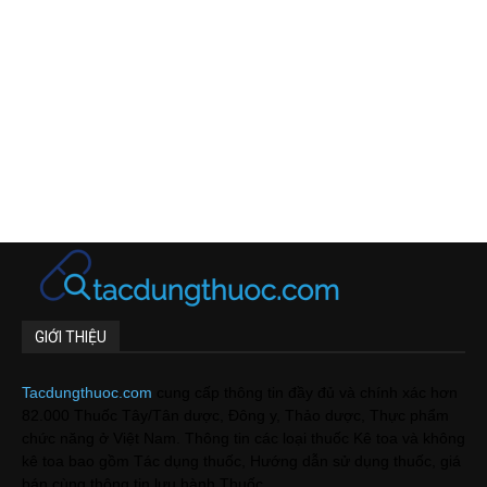
GIỚI THIỆU
Tacdungthuoc.com
cung cấp thông tin đầy đủ và chính xác hơn
82.000 Thuốc Tây/Tân dược, Đông y, Thảo dược, Thực phẩm
chức năng ở Việt Nam. Thông tin các loại thuốc Kê toa và không
kê toa bao gồm Tác dụng thuốc, Hướng dẫn sử dụng thuốc, giá
bán cùng thông tin lưu hành Thuốc.