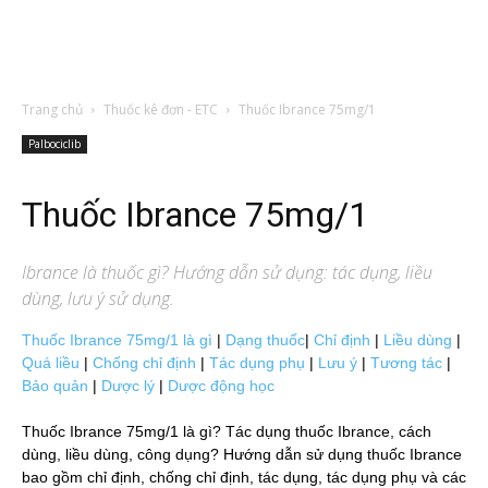
Trang chủ
Thuốc kê đơn - ETC
Thuốc Ibrance 75mg/1
Palbociclib
Thuốc Ibrance 75mg/1
Ibrance
là thuốc gì? Hướng dẫn sử dụng: tác dụng, liều
dùng, lưu ý sử dụng.
Thuốc Ibrance 75mg/1 là gì
|
Dạng thuốc
|
Chỉ định
|
Liều dùng
|
Quá liều
|
Chống chỉ định
|
Tác dụng phụ
|
Lưu ý
|
Tương tác
|
Bảo quản
|
Dược lý
|
Dược động học
Thuốc Ibrance 75mg/1 là gì? Tác dụng thuốc Ibrance, cách
dùng, liều dùng, công dụng? Hướng dẫn sử dụng thuốc Ibrance
bao gồm chỉ định, chống chỉ định, tác dụng, tác dụng phụ và các