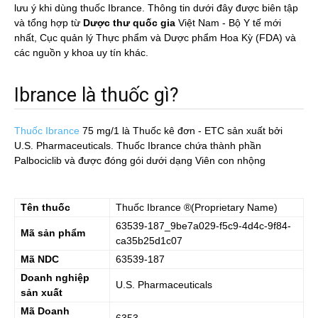
lưu ý khi dùng thuốc Ibrance. Thông tin dưới đây được biên tập
và tổng hợp từ
Dược thư quốc gia
Việt Nam - Bộ Y tế mới
nhất, Cục quản lý Thực phẩm và Dược phẩm Hoa Kỳ (FDA) và
các nguồn y khoa uy tín khác.
Ibrance là thuốc gì?
Thuốc Ibrance
75 mg/1
là Thuốc kê đơn - ETC sản xuất bởi
U.S. Pharmaceuticals. Thuốc Ibrance chứa thành phần
Palbociclib và được đóng gói dưới dạng Viên con nhộng
Tên thuốc
Thuốc
Ibrance
®(Proprietary Name)
63539-187_9be7a029-f5c9-4d4c-9f84-
Mã sản phẩm
ca35b25d1c07
Mã NDC
63539-187
Doanh nghiệp
U.S. Pharmaceuticals
sản xuất
Mã Doanh