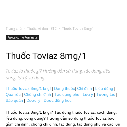
Trang chủ
Thuốc kê đơn - ETC
Thuốc Toviaz 8mg/1
Fesoterodine Fumarate
Thuốc Toviaz 8mg/1
Toviaz
là thuốc gì? Hướng dẫn sử dụng: tác dụng, liều
dùng, lưu ý sử dụng.
Thuốc Toviaz 8mg/1 là gì
|
Dạng thuốc
|
Chỉ định
|
Liều dùng
|
Quá liều
|
Chống chỉ định
|
Tác dụng phụ
|
Lưu ý
|
Tương tác
|
Bảo quản
|
Dược lý
|
Dược động học
Thuốc Toviaz 8mg/1 là gì? Tác dụng thuốc Toviaz, cách dùng,
liều dùng, công dụng? Hướng dẫn sử dụng thuốc Toviaz bao
gồm chỉ định, chống chỉ định, tác dụng, tác dụng phụ và các lưu