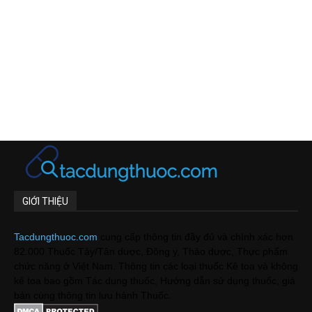
GIỚI THIỆU
Tacdungthuoc.com
cung cấp thông tin đầy đủ và chính xác hơn
82.000 Thuốc Tây/Tân dược, Đông y, Thảo dược, Thực phẩm
chức năng ở Việt Nam. Thông tin các loại thuốc Kê toa và không
kê toa bao gồm Tác dụng thuốc, Hướng dẫn sử dụng thuốc, giá
bán cùng thông tin lưu hành Thuốc.