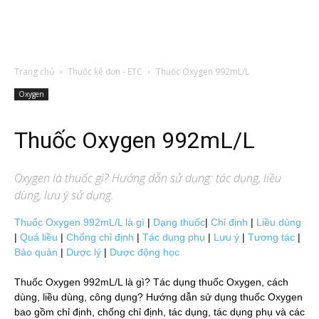
Trang chủ
Thuốc kê đơn - ETC
Thuốc Oxygen 992mL/L
Oxygen
Thuốc Oxygen 992mL/L
Oxygen
là thuốc gì? Hướng dẫn sử dụng: tác dụng, liều
dùng, lưu ý sử dụng.
Thuốc Oxygen 992mL/L là gì
|
Dạng thuốc
|
Chỉ định
|
Liều dùng
|
Quá liều
|
Chống chỉ định
|
Tác dụng phụ
|
Lưu ý
|
Tương tác
|
Bảo quản
|
Dược lý
|
Dược động học
Thuốc Oxygen 992mL/L là gì? Tác dụng thuốc Oxygen, cách
dùng, liều dùng, công dụng? Hướng dẫn sử dụng thuốc Oxygen
bao gồm chỉ định, chống chỉ định, tác dụng, tác dụng phụ và các