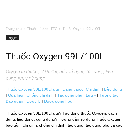
Trang chủ
Thuốc kê đơn - ETC
Thuốc Oxygen 99L/100L
Oxygen
Thuốc Oxygen 99L/100L
Oxygen
là thuốc gì? Hướng dẫn sử dụng: tác dụng, liều
dùng, lưu ý sử dụng.
Thuốc Oxygen 99L/100L là gì
|
Dạng thuốc
|
Chỉ định
|
Liều dùng
|
Quá liều
|
Chống chỉ định
|
Tác dụng phụ
|
Lưu ý
|
Tương tác
|
Bảo quản
|
Dược lý
|
Dược động học
Thuốc Oxygen 99L/100L là gì? Tác dụng thuốc Oxygen, cách
dùng, liều dùng, công dụng? Hướng dẫn sử dụng thuốc Oxygen
bao gồm chỉ định, chống chỉ định, tác dụng, tác dụng phụ và các