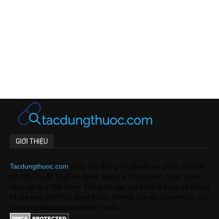
GIỚI THIỆU
Tacdungthuoc.com
cung cấp thông tin đầy đủ và chính xác hơn
82.000 Thuốc Tây/Tân dược, Đông y, Thảo dược, Thực phẩm
chức năng ở Việt Nam. Thông tin các loại thuốc Kê toa và không
kê toa bao gồm Tác dụng thuốc, Hướng dẫn sử dụng thuốc, giá
bán cùng thông tin lưu hành Thuốc.